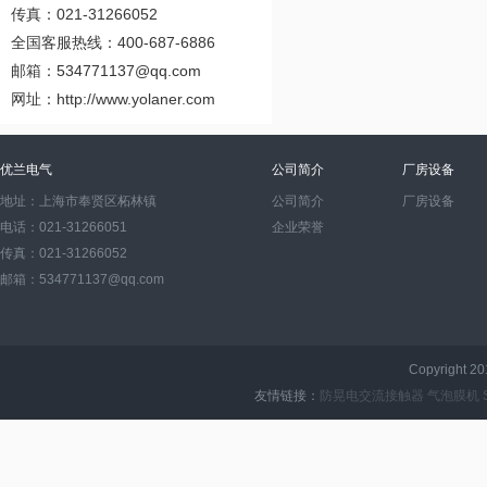
传真：021-31266052
全国客服热线：400-687-6886
邮箱：
534771137@qq.com
网址：http://www.yolaner.com
优兰电气
公司简介
厂房设备
地址：上海市奉贤区柘林镇
公司简介
厂房设备
电话：021-31266051
企业荣誉
传真：021-31266052
邮箱：534771137@qq.com
Copyright 2
友情链接：
防晃电交流接触器
气泡膜机