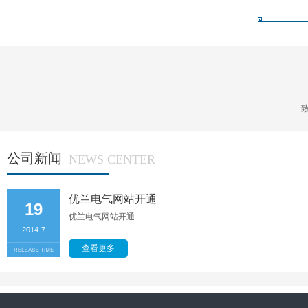
公司新闻
NEWS CENTER
优兰电气网站开通
19
优兰电气网站开通…
2014-7
查看更多