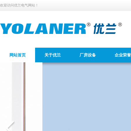
欢迎访问优兰电气网站！
网站首页
关于优兰
厂房设备
企业荣誉